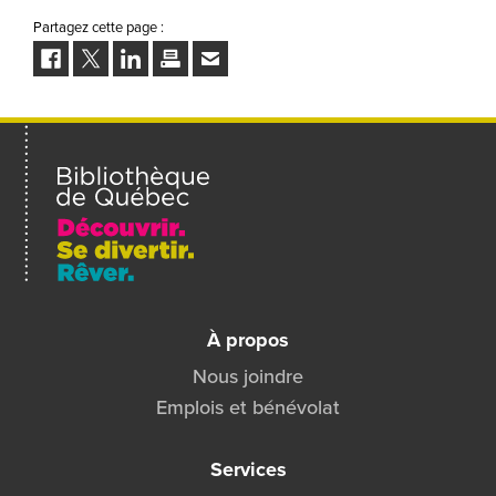
Partagez cette page :
Facebook
Twitter
LinkedIn
Imprimer
Envoyer
à
un
ami
À propos
Nous joindre
Emplois et bénévolat
Services