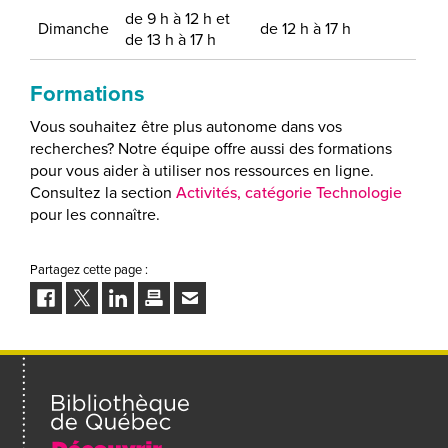
de 9 h à 12 h et
Dimanche
de 12 h à 17 h
de 13 h à 17 h
Formations
Vous souhaitez être plus autonome dans vos
recherches? Notre équipe offre aussi des formations
pour vous aider à utiliser nos ressources en ligne.
Consultez la section
Activités, catégorie Technologie
pour les connaître.
Partagez cette page :
Facebook
Twitter
LinkedIn
Imprimer
Envoyer
à
un
ami