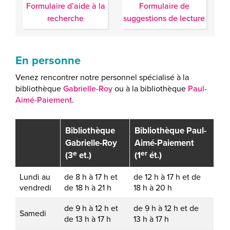
Formulaire d’aide à la
Formulaire de
recherche
suggestions de lecture
En personne
Venez rencontrer notre personnel spécialisé à la
bibliothèque
Gabrielle-Roy
ou à la bibliothèque
Paul-
Aimé-Paiement
.
Bibliothèque
Bibliothèque Paul-
Gabrielle-Roy
Aimé-Paiement
e
er
(3
et.)
(1
ét.)
Lundi au
de 8 h à 17 h et
de 12 h à 17 h et de
vendredi
de 18 h à 21 h
18 h à 20 h
de 9 h à 12 h et
de 9 h à 12 h et de
Samedi
de 13 h à 17 h
13 h à 17 h