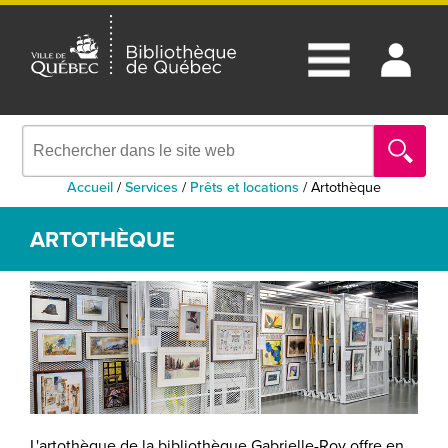
Accueil
/
Services
/
Prêts et locations
/
Artothèque
ARTOTHÈQUE
L'artothèque de la bibliothèque Gabrielle-Roy offre en