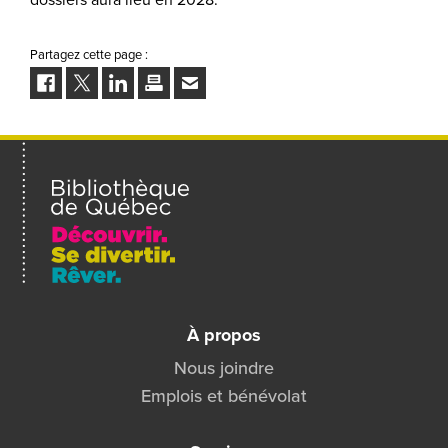
Partagez cette page :
Facebook
Twitter
LinkedIn
Imprimer
Envoyer
à
un
ami
À propos
Nous joindre
Emplois et bénévolat