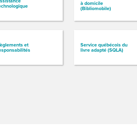
ssistance
à domicile
echnologique
(Bibliomobile)
èglements et
Service québécois du
esponsabilités
livre adapté (SQLA)