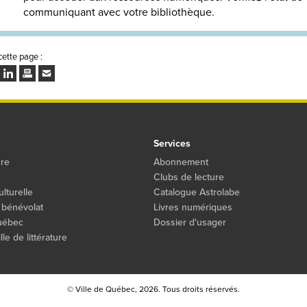
communiquant avec votre bibliothèque.
cette page :
ok
ter
LinkedIn
Imprimer
Envoyer
à
un
ami
Services
dre
Abonnement
Clubs de lecture
ulturelle
Catalogue Astrolabe
 bénévolat
Livres numériques
Québec
Dossier d'usager
le de littérature
© Ville de Québec,
2026. Tous droits réservés.