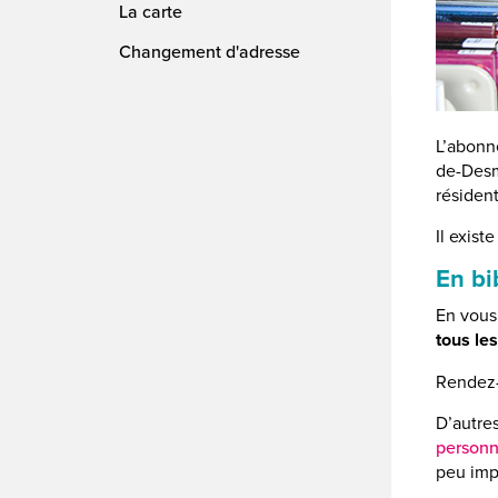
La carte
Changement d'adresse
L’abonn
de-Desm
résident
Il exist
En bi
En vous
tous le
Rendez-
D’autre
personn
peu impo