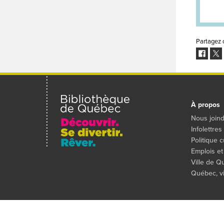
Partagez 
Facebo
Twit
À propos
Nous join
Infolettres
Politique c
Emplois et
Ville de 
Québec, vil