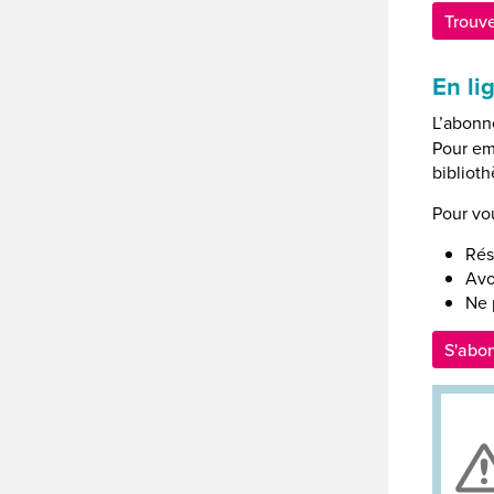
Trouve
En li
L’abonn
Pour em
bibliot
Pour vo
Rés
Avo
Ne 
S'abon