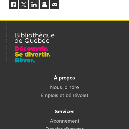
Facebook
Twitter
LinkedIn
Imprimer
Envoyer
à
un
ami
À propos
Nous joindre
Emplois et bénévolat
Services
Abonnement