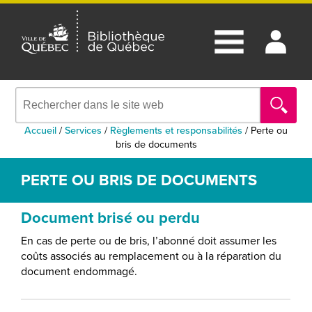
Accueil
/
Services
/
Règlements et responsabilités
/
Perte ou
bris de documents
PERTE OU BRIS DE DOCUMENTS
Document brisé ou perdu
En cas de perte ou de bris, l’abonné doit assumer les
coûts associés au remplacement ou à la réparation du
document endommagé.