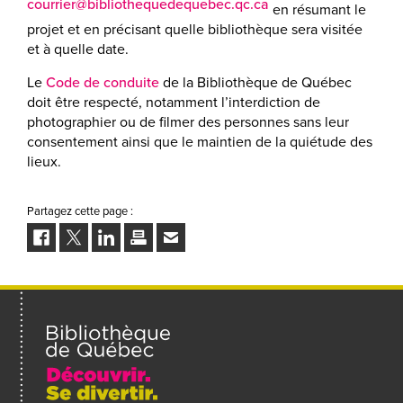
courrier@bibliothequedequebec.qc.ca
en résumant le
projet et en précisant quelle bibliothèque sera visitée
et à quelle date.
Le
Code de conduite
de la Bibliothèque de Québec
doit être respecté, notamment l’interdiction de
photographier ou de filmer des personnes sans leur
consentement ainsi que le maintien de la quiétude des
lieux.
Partagez cette page :
Facebook
Twitter
LinkedIn
Imprimer
Envoyer
à
un
ami