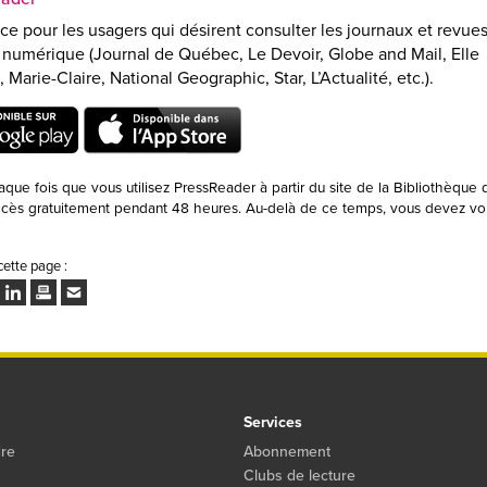
e pour les usagers qui désirent consulter les journaux et revues
e numérique (Journal de Québec, Le Devoir, Globe and Mail, Elle
Marie-Claire, National Geographic, Star, L’Actualité, etc.).
que fois que vous utilisez PressReader à partir du site de la Bibliothèque
ccès gratuitement pendant 48 heures. Au-delà de ce temps, vous devez vo
cette page :
ok
ter
LinkedIn
Imprimer
Envoyer
à
un
ami
Services
dre
Abonnement
Clubs de lecture