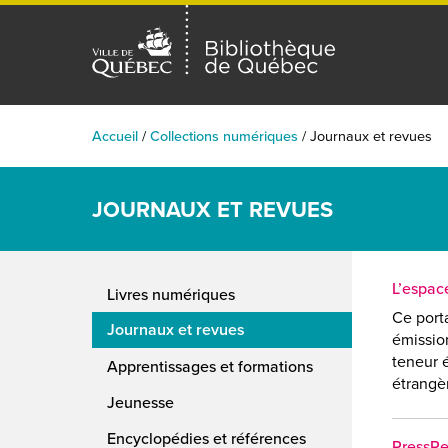
Accueil
/
Collections numériques
/
Journaux et revues
JOURNAUX ET REVUES
L’espac
Livres numériques
Ce porta
Journaux et revues
émission
teneur 
Apprentissages et formations
étrangèr
Jeunesse
Encyclopédies et références
PressR