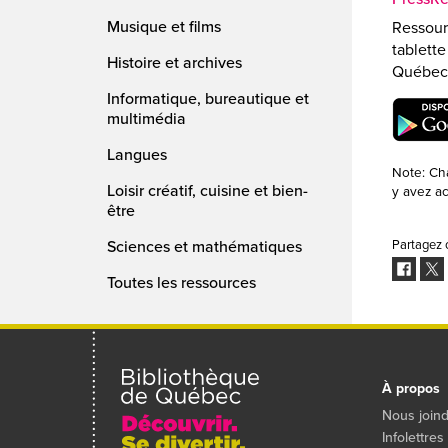
Musique et films
Ressourc
tablett
Histoire et archives
Québec, 
Informatique, bureautique et
multimédia
Langues
Note: Cha
Loisir créatif, cuisine et bien-
y avez a
être
Sciences et mathématiques
Partagez 
Facebo
Twit
Toutes les ressources
À propos
Nous join
Infolettres