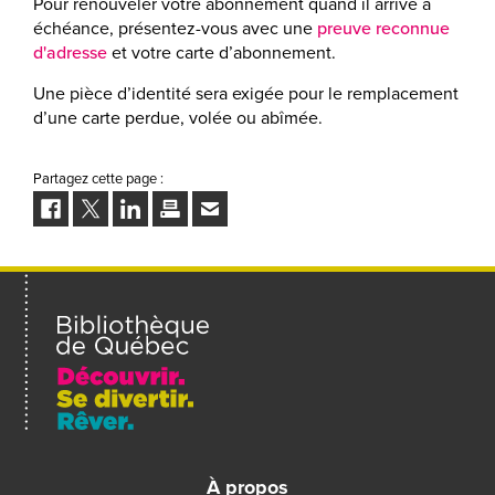
Pour renouveler votre abonnement quand il arrive à
échéance, présentez-vous avec une
preuve reconnue
d'adresse
et votre carte d’abonnement.
Une pièce d’identité sera exigée pour le remplacement
d’une carte perdue, volée ou abîmée.
Partagez cette page :
Facebook
Twitter
LinkedIn
Imprimer
Envoyer
à
un
ami
À propos