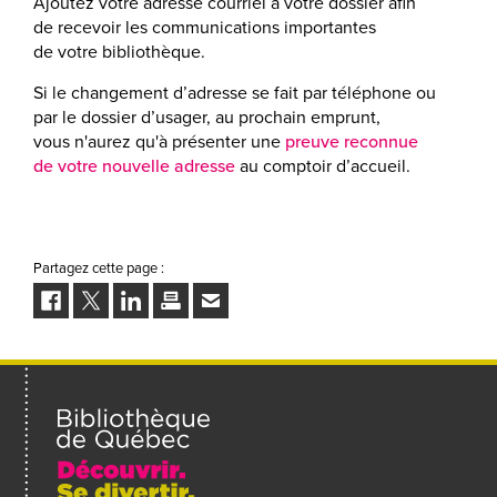
Ajoutez votre adresse courriel à votre dossier afin
de recevoir les communications importantes
de votre bibliothèque.
Si le changement d’adresse se fait par téléphone ou
par le dossier d’usager, au prochain emprunt,
vous n'aurez qu'à présenter une
preuve reconnue
de votre nouvelle adresse
au comptoir d’accueil.
Partagez cette page :
Facebook
Twitter
LinkedIn
Imprimer
Envoyer
à
un
ami