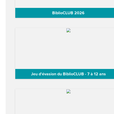
BiblioCLUB 2026
Participe au BiblioCLUB, un club de lecture 100 %
québécois, inclusif et…
Jeu d'évasion du BiblioCLUB - 7 à 12 ans
Quelque chose d’étrange s’est passé à la bibliothèque
nuit dernière... Un visiteur…