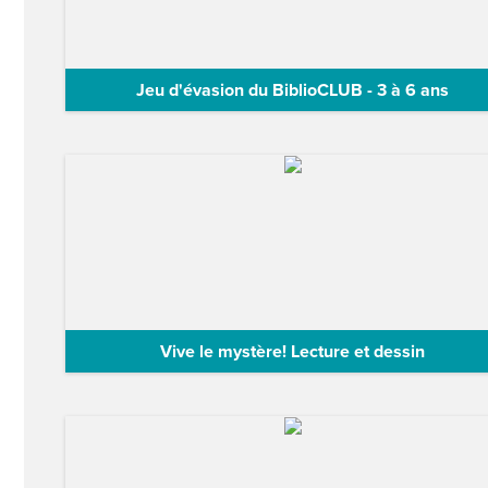
Jeu d'évasion du BiblioCLUB - 3 à 6 ans
Quelque chose d’étrange s’est passé à la bibliothèque
nuit dernière... Un visiteur…
Vive le mystère! Lecture et dessin
Votre enfant est invité à découvrir l'album , de Charlot
Parent lors de cette activité…