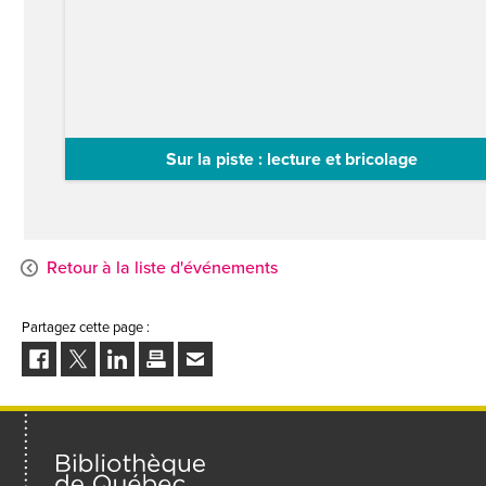
Sur la piste : lecture et bricolage
Assistez avec votre enfant à la lecture de l'album de
Karine Gottot et Maxim Cyr puis…
Retour à la liste d'événements
Partagez cette page :
Facebook
Twitter
LinkedIn
Imprimer
Envoyer
à
un
ami