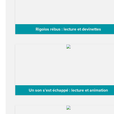
Rigolos rébus : lecture et devinettes
Accompagnez votre enfant à plonger dans l'imaginaire
l'album , d'Édith Cochrane et…
Un son s’est échappé : lecture et animation
Assistez avec votre enfant à cette activité ludique
inspirée de l’album , de Fidjie…