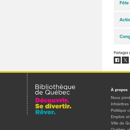
Fête 
Acti
Cong
Partagez 
Facebo
Twit
À propos
Nous join
Infolettres
Politique c
Emplois et
Ville de 
Québec, vil