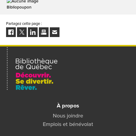
Bibliopoupon
Partagez cette page :
Facebook
Twitter
LinkedIn
Imprimer
Envoyer
à
un
ami
À propos
Nous joindre
Emplois et bénévolat