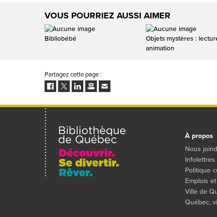
VOUS POURRIEZ AUSSI AIMER
Bibliobébé
Objets mystères : lectur
animation
Partagez cette page :
Facebook
Twitter
LinkedIn
Imprimer
Envoyer
à
un
ami
À propos
Nous join
Infolettres
Politique c
Emplois et
Ville de 
Québec, vil