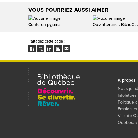
VOUS POURRIEZ AUSSI AIMER
Conte en pyjama
Quiz littéraire : BiblioC
Partagez cette page :
Facebook
Twitter
LinkedIn
Imprimer
Envoyer
à
un
ami
À propos
Nous join
Infolettres
Politique c
Emplois et
Ville de 
Québec, vil