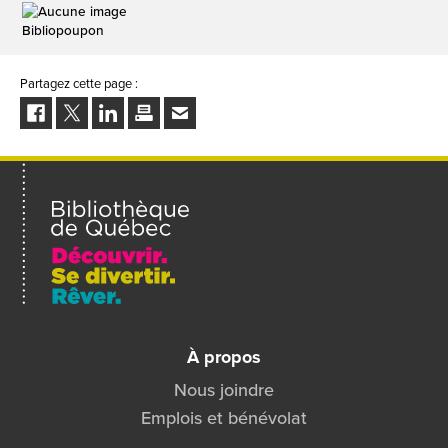
Bibliopoupon
Partagez cette page :
Facebook
Twitter
LinkedIn
Imprimer
Envoyer
à
un
ami
À propos
Nous joindre
Emplois et bénévolat