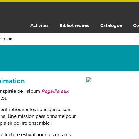
Activités
Bibliothèques
Catalogue
Co
imation
nimation
inspirée de l’album
Pagaille aux
utou.
vent retrouver les sons qui se sont
yons. Une mission passionnante pour
plaisir de lire ensemble !
de lecture estival pour les enfants.