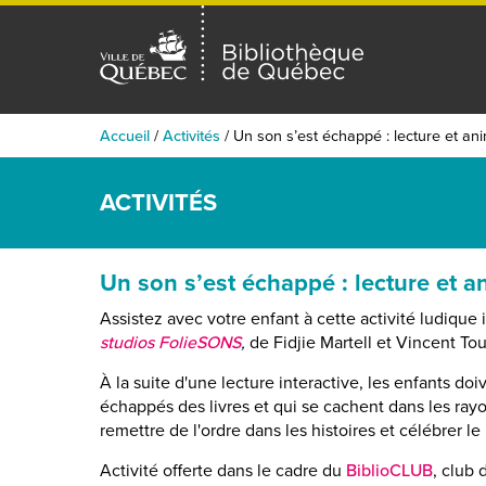
Accueil
/
Activités
/
Un son s’est échappé : lecture et an
ACTIVITÉS
Un son s’est échappé : lecture et a
Assistez avec votre enfant à cette activité ludique 
studios FolieSONS
,
de Fidjie Martell et Vincent To
À la suite d'une lecture interactive, les enfants doi
échappés des livres et qui se cachent dans les ra
remettre de l'ordre dans les histoires et célébrer le 
Activité offerte dans le cadre du
BiblioCLUB
, club 